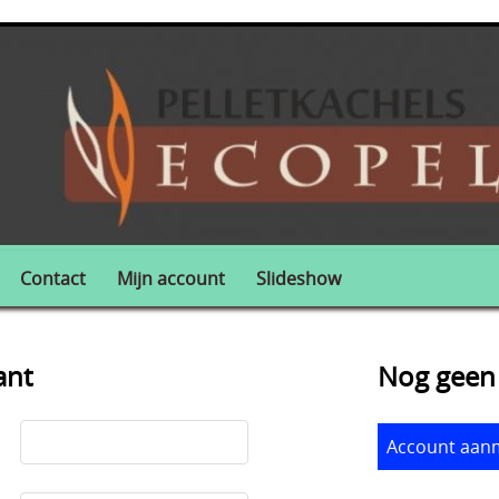
Contact
Mijn account
Slideshow
ant
Nog geen 
Account aan