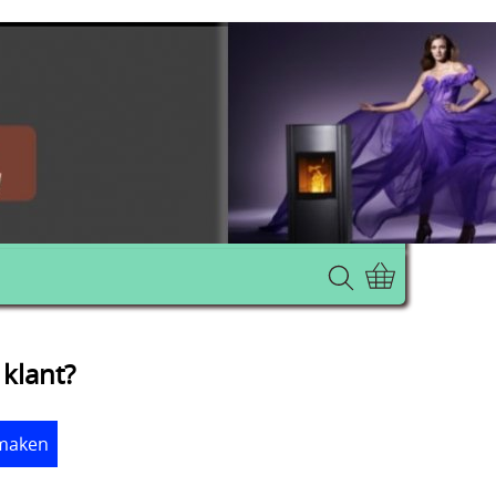
klant?
maken