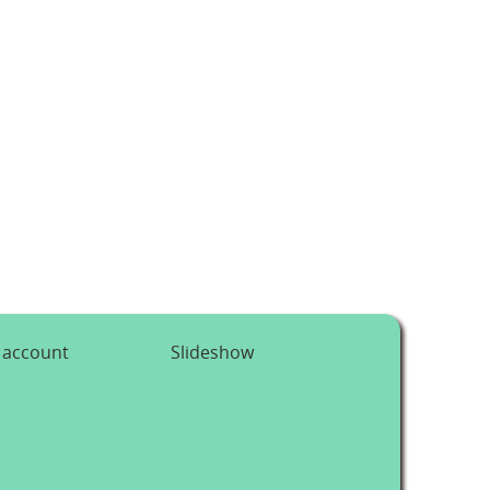
 account
Slideshow