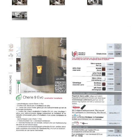
Pelletkachels
pelletkachels aansluitbaar op de cv
Wat zijn pellets
oostenrijkse pellets
KALOR