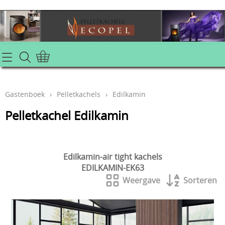
Info
Gastenboek
Gastenboek
›
Pelletkachels
›
Edilkamin
Home
Pelletkachel Edilkamin
Webshop
Aanbiedingen houtkachels
Edilkamin-air tight kachels
Contact
EDILKAMIN-EK63
aanbiedingen pelletkachels
Weergave
Sorteren
Mijn account
industriele verwarming voor loods hal of kantoor
Slideshow
Pellet cv ketels