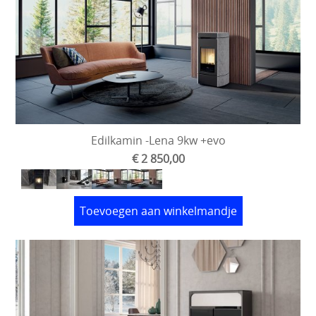
Pelletkachels
pelletkachels aansluitbaar op de cv
Wat zijn pellets
oostenrijkse pellets
KALOR
Edilkamin -Lena 9kw +evo
€ 2 850,00
Toevoegen aan winkelmandje