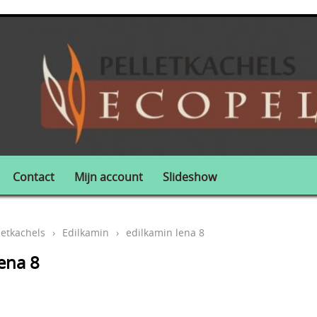
Contact
Mijn account
Slideshow
letkachels
›
Edilkamin
›
edilkamin lena 8
ena 8