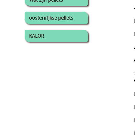
oostenrijkse pellets
KALOR