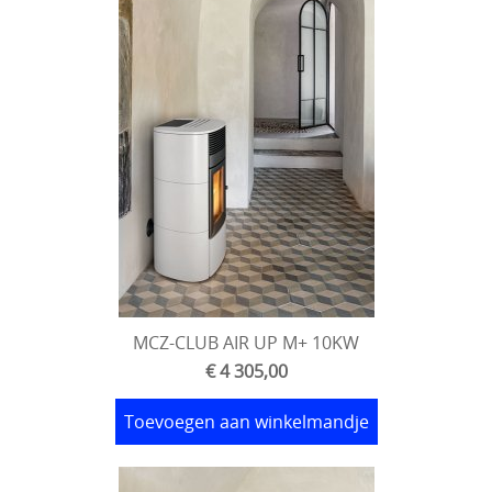
Pelletkachels
pelletkachels aansluitbaar op de cv
Wat zijn pellets
oostenrijkse pellets
KALOR
MCZ-CLUB AIR UP M+ 10KW
€ 4 305,00
Toevoegen aan winkelmandje