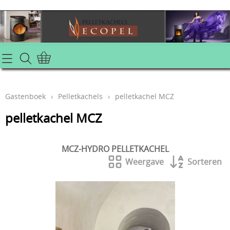
Info
Gastenboek
Gastenboek
›
Pelletkachels
›
pelletkachel MCZ
Home
pelletkachel MCZ
Webshop
MCZ-HYDRO PELLETKACHEL
Aanbiedingen houtkachels
Contact
Weergave
Sorteren
aanbiedingen pelletkachels
Mijn account
industriele verwarming voor loods hal of kantoor
Slideshow
Pellet cv ketels