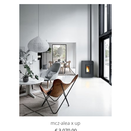
mcz-alea x up
€ 3 070,00